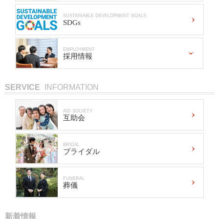
SUSTAINABLE DEVELOPMENT GOALS
SDGs
EMPLOYMENT
採用情報
SERVICE
INFORMATION
AID SOCIETY
互助会
BRIDAL
ブライダル
FUNERAL
葬儀
新着情報