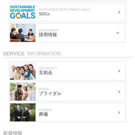
SUSTAINABLE DEVELOPMENT GOALS
SDGs
EMPLOYMENT
採用情報
SERVICE
INFORMATION
AID SOCIETY
互助会
BRIDAL
ブライダル
FUNERAL
葬儀
新着情報