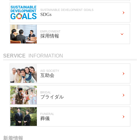
SUSTAINABLE DEVELOPMENT GOALS
SDGs
EMPLOYMENT
採用情報
SERVICE
INFORMATION
AID SOCIETY
互助会
BRIDAL
ブライダル
FUNERAL
葬儀
新着情報