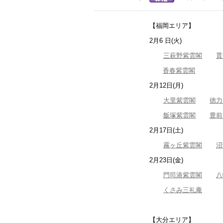
【福岡エリア】
2月6 日(火)
三萩野紫雲閣
貫
香春紫雲閣
2月12日(月)
大里紫雲閣
徳力
飯塚紫雲閣
豊前
2月17日(土)
霧ヶ丘紫雲閣
沼
2月23日(金)
門司港紫雲閣
八
くさみ三礼庵
【大分エリア】