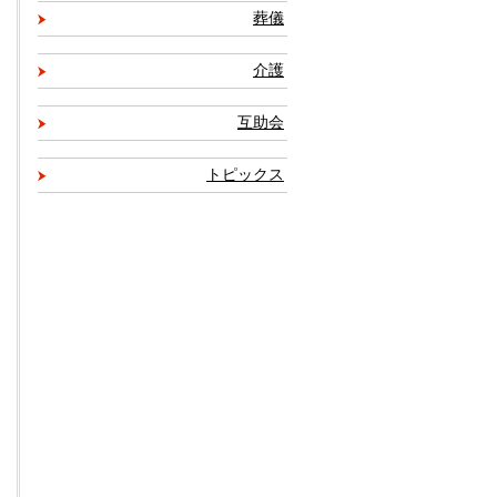
葬儀
介護
互助会
トピックス