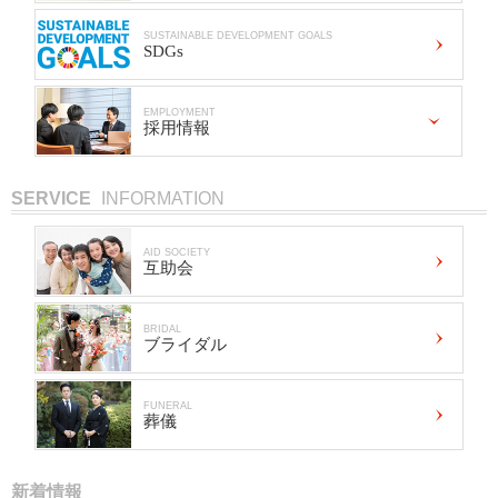
SUSTAINABLE DEVELOPMENT GOALS
SDGs
EMPLOYMENT
採用情報
SERVICE
INFORMATION
AID SOCIETY
互助会
BRIDAL
ブライダル
FUNERAL
葬儀
新着情報