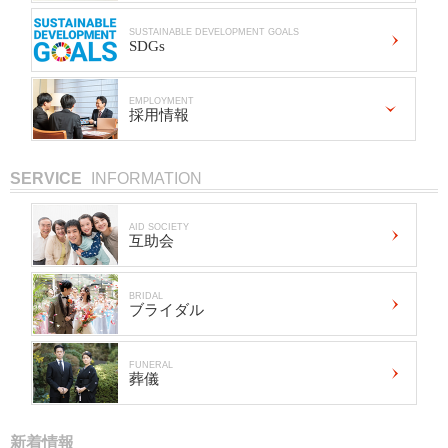
SUSTAINABLE DEVELOPMENT GOALS
SDGs
EMPLOYMENT
採用情報
SERVICE
INFORMATION
AID SOCIETY
互助会
BRIDAL
ブライダル
FUNERAL
葬儀
新着情報