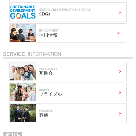
SUSTAINABLE DEVELOPMENT GOALS
SDGs
EMPLOYMENT
採用情報
SERVICE
INFORMATION
AID SOCIETY
互助会
BRIDAL
ブライダル
FUNERAL
葬儀
新着情報