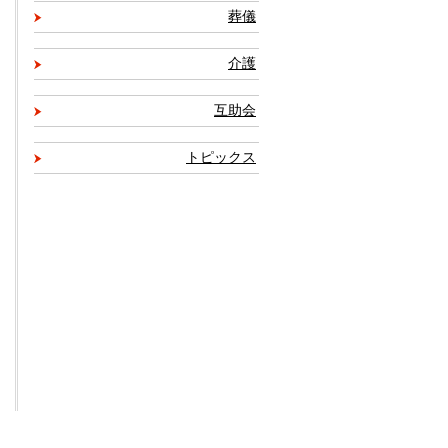
葬儀
介護
互助会
トピックス