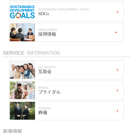
SUSTAINABLE DEVELOPMENT GOALS
SDGs
EMPLOYMENT
採用情報
SERVICE
INFORMATION
AID SOCIETY
互助会
BRIDAL
ブライダル
FUNERAL
葬儀
新着情報