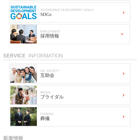
SUSTAINABLE DEVELOPMENT GOALS
SDGs
EMPLOYMENT
採用情報
SERVICE
INFORMATION
AID SOCIETY
互助会
BRIDAL
ブライダル
FUNERAL
葬儀
新着情報