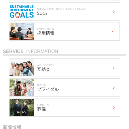
SUSTAINABLE DEVELOPMENT GOALS
SDGs
EMPLOYMENT
採用情報
SERVICE
INFORMATION
AID SOCIETY
互助会
BRIDAL
ブライダル
FUNERAL
葬儀
新着情報