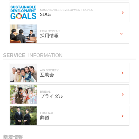
SUSTAINABLE DEVELOPMENT GOALS
SDGs
EMPLOYMENT
採用情報
SERVICE
INFORMATION
AID SOCIETY
互助会
BRIDAL
ブライダル
FUNERAL
葬儀
新着情報